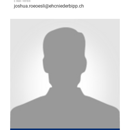
E-Mail Verein
joshua.roeoesli@ehcniederbipp.ch