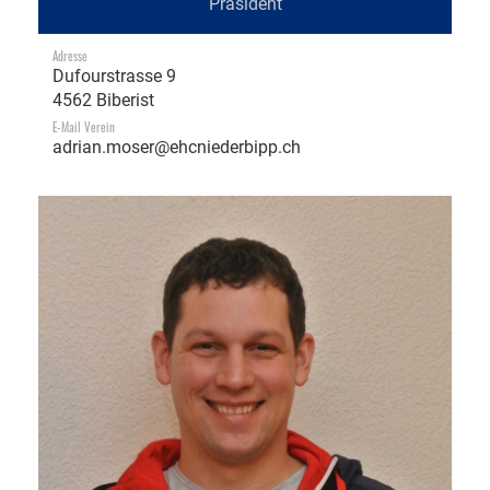
Präsident
Adresse
Dufourstrasse 9
4562 Biberist
E-Mail Verein
adrian.moser@ehcniederbipp.ch