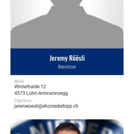
Jeremy Röösli
Beisitzer
Adresse
Winterhalde 12
4573 Lohn-Ammannsegg
E-Mail Verein
jereroeoesli@ehcniederbipp.ch